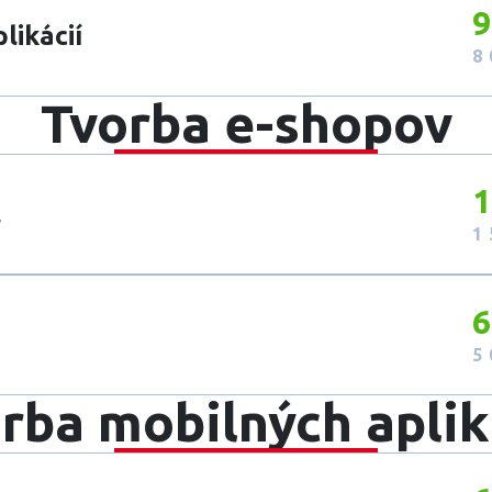
9
likácií
8 
Tvorba e-shopov
1
l
1 
6
5 
rba mobilných aplik