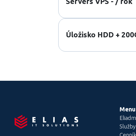
Servers VPS - / rok
Úložisko HDD + 200G
Menu
Eliadm
Služby
Cenní