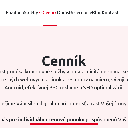
Eliadmin
Služby
Cenník
O nás
Referencie
Blog
Kontakt
Cenník
sť ponúka komplexné služby v oblasti digitálneho market
oderných webových stránok a e-shopov na mieru, vývoji mo
Android, efektívnej PPC reklame a SEO optimalizácii.
ečíme Vám silnú digitálnu prítomnosť a rast Vašej firmy 
 nás pre
individuálnu cenovú ponuku
prispôsobenú Vaš