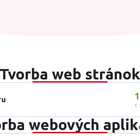
Tvorba web stráno
1
ru
1 
rba webových aplik