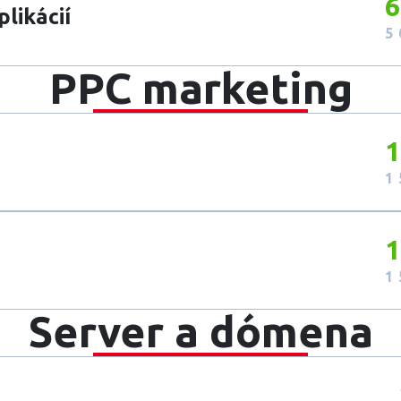
6
likácií
5 
PPC marketing
1
1 
1
1 
Server a dómena