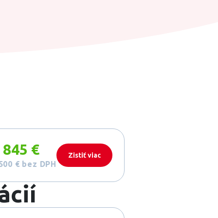
k
 845 €
Zistiť viac
500 €
bez DPH
ácií