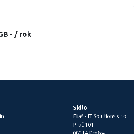
B - / rok
Sídlo
in
Eliaš - IT Solutions s.r.o.
Proč 101
k
08214
Prešov