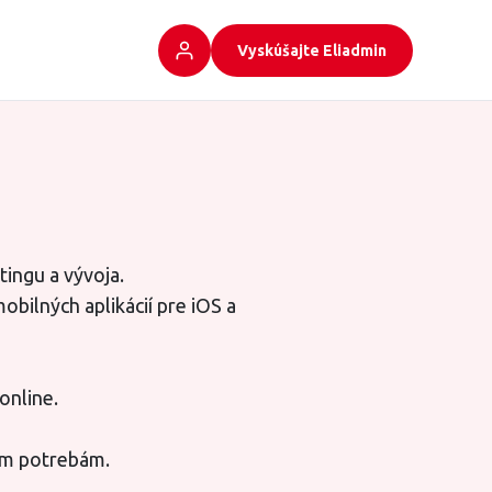
Vyskúšajte Eliadmin
ingu a vývoja.
bilných aplikácií pre iOS a
online.
im potrebám.